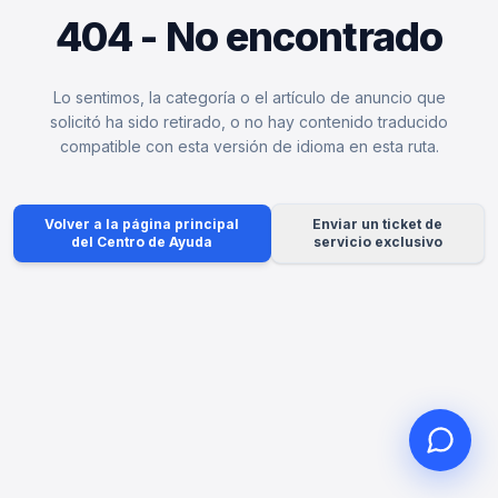
404 - No encontrado
Lo sentimos, la categoría o el artículo de anuncio que
Hola, ¿en qué puedo
solicitó ha sido retirado, o no hay contenido traducido
compatible con esta versión de idioma en esta ruta.
ayudarle?
Servicio al cliente en línea a su
servicio
Volver a la página principal
Enviar un ticket de
Iniciar consulta en línea
del Centro de Ayuda
servicio exclusivo
Consultar estado del ticket