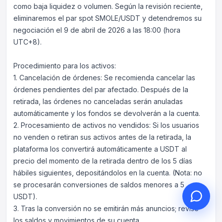
como baja liquidez o volumen. Según la revisión reciente,
eliminaremos el par spot SMOLE/USDT y detendremos su
negociación el 9 de abril de 2026 a las 18:00 (hora
UTC+8).
Hola, ¿en qué puedo
Procedimiento para los activos:
ayudarle?
1. Cancelación de órdenes: Se recomienda cancelar las
Servicio al cliente en línea a su
órdenes pendientes del par afectado. Después de la
servicio
retirada, las órdenes no canceladas serán anuladas
Iniciar consulta en línea
automáticamente y los fondos se devolverán a la cuenta.
2. Procesamiento de activos no vendidos: Si los usuarios
Consultar estado del ticket
no venden o retiran sus activos antes de la retirada, la
plataforma los convertirá automáticamente a USDT al
precio del momento de la retirada dentro de los 5 días
hábiles siguientes, depositándolos en la cuenta. (Nota: no
se procesarán conversiones de saldos menores a 5
USDT).
3. Tras la conversión no se emitirán más anuncios; revise
los saldos y movimientos de su cuenta.