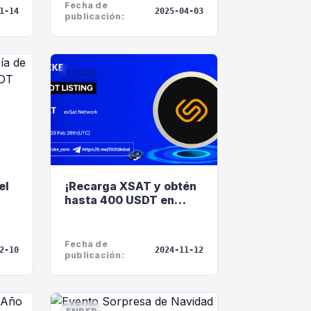
 en
Fecha de
1-14
2025-04-03
a!
publicación:
Servicio al cliente en línea
ENDED
Support Center
Hola, ¿en qué puedo
ayudarle?
el
¡Recarga XSAT y obtén
hasta 400 USDT en
Servicio al cliente en línea a su
ora
cupones de reembolso!
servicio
Iniciar consulta en línea
Fecha de
2-10
2024-11-12
publicación:
Consultar estado del ticket