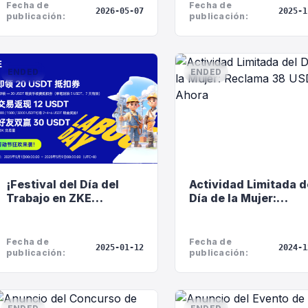
comisiones!
gana hasta 100 USDT
Fecha de
Fecha de
2026-05-07
2025-1
bonos de experienci
publicación:
publicación:
ENDED
ENDED
¡Festival del Día del
Actividad Limitada d
Trabajo en ZKE
Día de la Mujer:
Exchange!
Reclama 38 USDT Ah
Fecha de
Fecha de
2025-01-12
2024-1
publicación:
publicación: