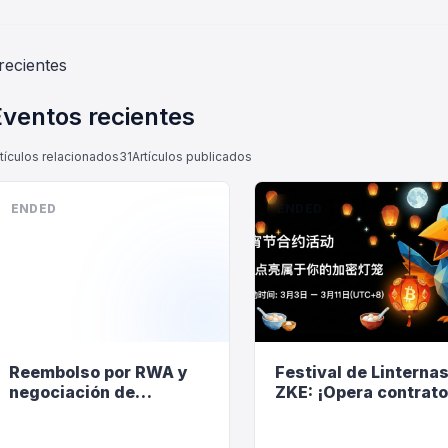
recientes
Eventos recientes
tículos relacionados
31
Artículos publicados
ENDED
ENDED
Reembolso por RWA y
Festival de Linterna
negociación de
ZKE: ¡Opera contrat
contratos: ¡Reembolso
para encender tu
del 100% de las
linterna exclusiva y