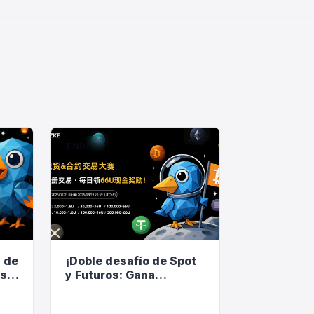
ENDED
s de
¡Doble desafío de Spot
os
y Futuros: Gana
efectivo y cupones de
comisión!