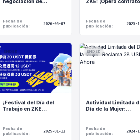
negociación de
ZKE: ¡Opera contrat
contratos: ¡Reembolso
para encender tu
del 100% de las
linterna exclusiva y
comisiones!
gana hasta 100 USDT
Fecha de
Fecha de
2026-05-07
2025-1
bonos de experienci
publicación:
publicación:
ENDED
ENDED
¡Festival del Día del
Actividad Limitada d
Trabajo en ZKE
Día de la Mujer:
Exchange!
Reclama 38 USDT Ah
Fecha de
Fecha de
2025-01-12
2024-1
publicación:
publicación: