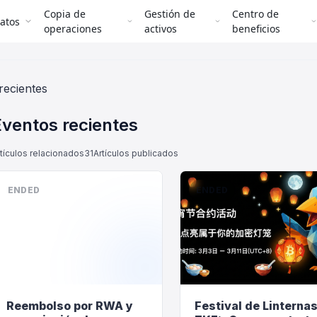
Copia de
Gestión de
Centro de
atos
operaciones
activos
beneficios
recientes
Eventos recientes
tículos relacionados
31
Artículos publicados
ENDED
ENDED
Reembolso por RWA y
Festival de Linterna