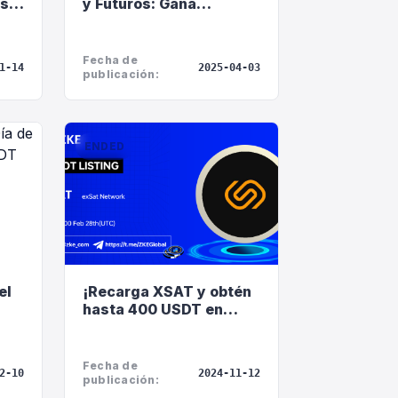
os
y Futuros: Gana
efectivo y cupones de
comisión!
 en
Fecha de
1-14
2025-04-03
a!
publicación:
Servicio al cliente en línea
Support Center
ENDED
Hola, ¿en qué puedo
ayudarle?
Servicio al cliente en línea a su
servicio
el
¡Recarga XSAT y obtén
Iniciar consulta en línea
hasta 400 USDT en
ora
cupones de reembolso!
Consultar estado del ticket
Fecha de
2-10
2024-11-12
publicación: