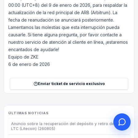
00:00 (UTC+8) del 9 de enero de 2026, para respaldar la
actualización de la red principal de ARB (Arbitrum). La
fecha de reanudación se anunciará posteriormente.
Lamentamos las molestias que esta interrupción pueda
Hola, ¿en qué puedo
causarle. Si tiene alguna pregunta, por favor contacte a
ayudarle?
nuestro servicio de atención al cliente en línea, ¡estaremos
encantados de ayudarle!
Servicio al cliente en línea a su
servicio
Equipo de ZKE
Iniciar consulta en línea
6 de enero de 2026
Consultar estado del ticket
Enviar ticket de servicio exclusivo
ÚLTIMAS NOTICIAS
Anuncio sobre la recuperación del depósito y retiro de la red
LTC (Litecoin) (260805)