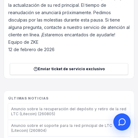
la actualización de su red principal. El tiempo de
reanudación se anunciará próximamente. Pedimos
disculpas por las molestias durante esta pausa. Si tiene
alguna pregunta, contacte a nuestro servicio de atención al
Hola, ¿en qué puedo
cliente en línea. ¡Estaremos encantados de ayudarle!
ayudarle?
Equipo de ZKE
12 de febrero de 2026
Servicio al cliente en línea a su
servicio
Iniciar consulta en línea
Enviar ticket de servicio exclusivo
Consultar estado del ticket
ÚLTIMAS NOTICIAS
Anuncio sobre la recuperación del depósito y retiro de la red
LTC (Litecoin) (260805)
Anuncio sobre el soporte para la red principal de LTC
(Litecoin) (260804)