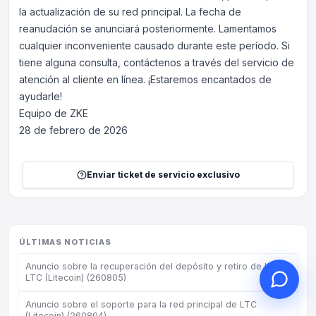
la actualización de su red principal. La fecha de
reanudación se anunciará posteriormente. Lamentamos
cualquier inconveniente causado durante este período. Si
tiene alguna consulta, contáctenos a través del servicio de
Hola, ¿en qué puedo
atención al cliente en línea. ¡Estaremos encantados de
ayudarle?
ayudarle!
Equipo de ZKE
Servicio al cliente en línea a su
servicio
28 de febrero de 2026
Iniciar consulta en línea
Enviar ticket de servicio exclusivo
Consultar estado del ticket
ÚLTIMAS NOTICIAS
Anuncio sobre la recuperación del depósito y retiro de la red
LTC (Litecoin) (260805)
Anuncio sobre el soporte para la red principal de LTC
(Litecoin) (260804)