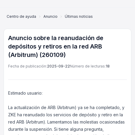
Centro de ayuda
Anuncio
Últimas noticias
Anuncio sobre la re
Anuncio sobre la reanudación de
depósitos y retiros en la red ARB
(Arbitrum) (260109)
Fecha de publicación:
2025-09-22
Número de lecturas:
18
Estimado usuario:
La actualización de ARB (Arbitrum) ya se ha completado, y
ZKE ha reanudado los servicios de depósito y retiro en la
red ARB (Arbitrum). Lamentamos las molestias ocasionadas
Servicio al cliente en línea
durante la suspensión. Si tiene alguna pregunta,
Support Center