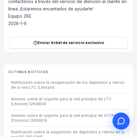
contáctenos a través del servicio de atención al cliente en
línea. ¡Estaremos encantados de ayudarle!
Equipo ZKE
2026-1-9
Hola, ¿en qué puedo
ayudarle?
Enviar ticket de servicio exclusivo
Servicio al cliente en línea a su
servicio
Iniciar consulta en línea
ÚLTIMAS NOTICIAS
Consultar estado del ticket
Notificación sobre la recuperación de los depósitos y retiros
de la red LTC (Litecoin)
Anuncio sobre el soporte para la red principal de LTC
(Litecoin) (260804)
Anuncio sobre el soporte para la red principal de ATOM
(Cosmos) (260803)
Notificación sobre la suspensión de depósitos y retiros en la
red SEI (SEI EVM)