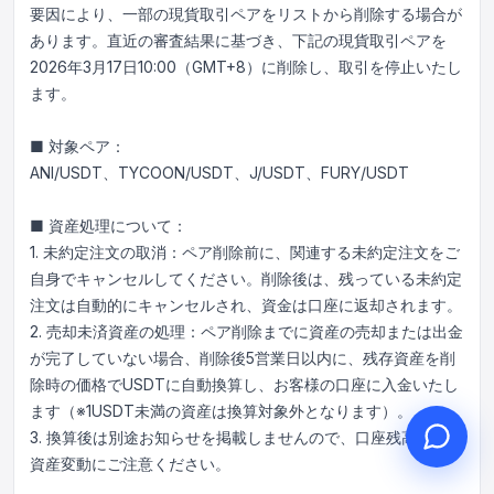
要因により、一部の現貨取引ペアをリストから削除する場合が
あります。直近の審査結果に基づき、下記の現貨取引ペアを
2026年3月17日10:00（GMT+8）に削除し、取引を停止いたし
ます。
こんにちは、何かお手伝いで
■ 対象ペア：
きることはありますか？
ANI/USDT、TYCOON/USDT、J/USDT、FURY/USDT
オンラインカスタマーサービスがご利用
いただけます
■ 資産処理について：
オンライン相談を開始
1. 未約定注文の取消：ペア削除前に、関連する未約定注文をご
自身でキャンセルしてください。削除後は、残っている未約定
チケット進捗を確認
注文は自動的にキャンセルされ、資金は口座に返却されます。
2. 売却未済資産の処理：ペア削除までに資産の売却または出金
が完了していない場合、削除後5営業日以内に、残存資産を削
除時の価格でUSDTに自動換算し、お客様の口座に入金いたし
ます（※1USDT未満の資産は換算対象外となります）。
3. 換算後は別途お知らせを掲載しませんので、口座残高および
資産変動にご注意ください。