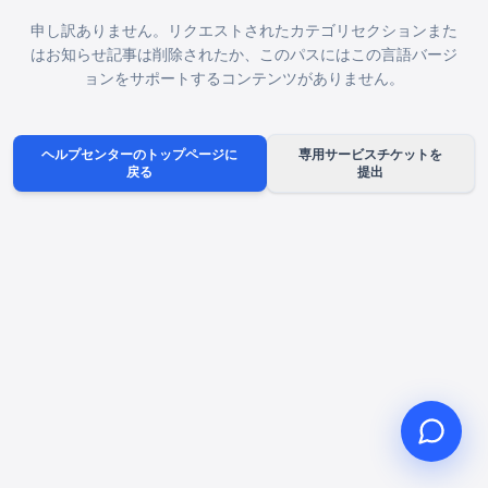
申し訳ありません。リクエストされたカテゴリセクションまた
はお知らせ記事は削除されたか、このパスにはこの言語バージ
ョンをサポートするコンテンツがありません。
こんにちは、何かお手伝いで
きることはありますか？
ヘルプセンターのトップページに
専用サービスチケットを
戻る
提出
オンラインカスタマーサービスがご利用
いただけます
オンライン相談を開始
チケット進捗を確認