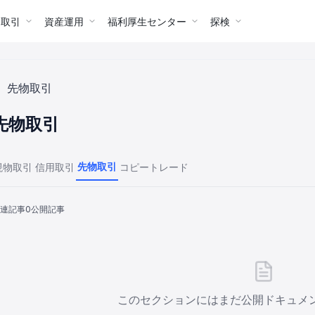
ー取引
資産運用
福利厚生センター
探検
先物取引
先物取引
先物取引
現物取引
信用取引
コピートレード
連記事
0
公開記事
このセクションにはまだ公開ドキュメ