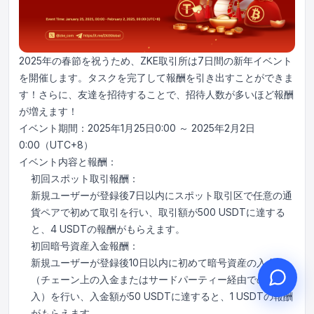
2025年の春節を祝うため、ZKE取引所は7日間の新年イベント
こんにちは、何かお手伝いで
を開催します。タスクを完了して報酬を引き出すことができま
きることはありますか？
す！さらに、友達を招待することで、招待人数が多いほど報酬
が増えます！
オンラインカスタマーサービスがご利用
いただけます
イベント期間：2025年1月25日0:00 ～ 2025年2月2日
0:00（UTC+8）
オンライン相談を開始
イベント内容と報酬：
初回スポット取引報酬：
チケット進捗を確認
新規ユーザーが登録後7日以内にスポット取引区で任意の通
貨ペアで初めて取引を行い、取引額が500 USDTに達する
と、4 USDTの報酬がもらえます。
初回暗号資産入金報酬：
新規ユーザーが登録後10日以内に初めて暗号資産の入金
（チェーン上の入金またはサードパーティー経由での購
入）を行い、入金額が50 USDTに達すると、1 USDTの報酬
がもらえます。