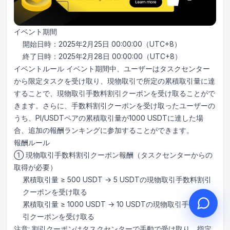
イベント期間
開始日時：2025年2月25日 00:00:00（UTC+8）
こんにちは、何かお手伝いで
終了日時：2025年2月28日 00:00:00（UTC+8）
きることはありますか？
イベントルール イベント期間中、ユーザーはタスクセンター
から限定タスクを受け取り、現物取引で所定の累積取引量に達
オンラインカスタマーサービスがご利用
いただけます
することで、現物取引手数料割引クーポンを受け取ることがで
きます。さらに、手数料割引クーポンを受け取ったユーザーの
オンライン相談を開始
うち、PI/USDTペアの累積取引量が1000 USDTに達した場
合、追加の報酬ランキングに参加することができます。
チケット進捗を確認
報酬ルール
① 現物取引手数料割引クーポン報酬（タスクセンターからの
取得が必要）
累積取引量 ≥ 500 USDT → 5 USDTの現物取引手数料割引
クーポンを受け取る
累積取引量 ≥ 1000 USDT → 10 USDTの現物取引手数料割
引クーポンを受け取る
注意: 割引クーポンはタスクセンターで手動で受け取り、指定