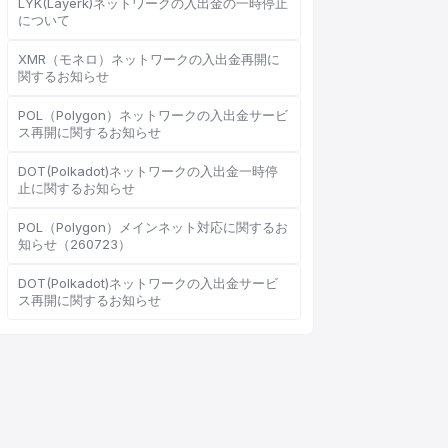
LYK(Layerk)ネットワークの入出金の一時停止
について
XMR（モネロ）ネットワークの入出金再開に
関するお知らせ
オンラインカスタマーサービス
Support Center
POL（Polygon）ネットワークの入出金サービ
ス再開に関するお知らせ
DOT(Polkadot)ネットワークの入出金一時停
止に関するお知らせ
POL（Polygon）メインネット対応に関するお
こんにちは、何かお手伝いで
知らせ（260723）
きることはありますか？
DOT(Polkadot)ネットワークの入出金サービ
オンラインカスタマーサービスがご利用
ス再開に関するお知らせ
いただけます
オンライン相談を開始
チケット進捗を確認