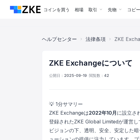
コインを買う
相場
取引
先物
コピ
ヘルプセンター
法律条項
ZKE Exc
ZKE Exchangeについて
公開日：
2025-09-19
•
閲覧数：
42
💡 1分サマリー
ZKE Exchangeは
2022年10月
に設立さ
登録されたZKE Global Limite
ビジョンの下、透明、安全、安定した暗
ューションの提供に注力しています。プ