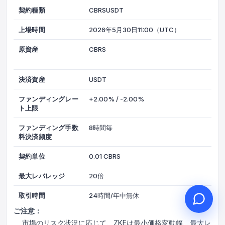
契約種類
CBRSUSDT
上場時間
2026年5月30日11:00（UTC）
原資産
CBRS
こんにちは、何かお手伝いで
きることはありますか？
決済資産
USDT
オンラインカスタマーサービスがご利用
いただけます
ファンディングレー
+2.00% / -2.00%
オンライン相談を開始
ト上限
ファンディング手数
8時間毎
チケット進捗を確認
料決済頻度
契約単位
0.01 CBRS
最大レバレッジ
20倍
取引時間
24時間/年中無休
ご注意：
市場のリスク状況に応じて、ZKEは最小価格変動幅、最大レ