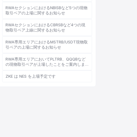
RWAセクションにおけるNBISBなど5つの現物
取引ペアの上場に関するお知らせ
RWAセクションにおけるCBRSBなど4つの現
オンラインカスタマーサービス
物取引ペア上線に関するお知らせ
Support Center
RWA専用エリアにおけるMSTRB/USDT現物取
引ペアの上場に関するお知らせ
RWA専用エリアにおいてPLTRB、QQQBなど
の現物取引ペアが上場したことをご案内しま
す
こんにちは、何かお手伝いで
ZKE は NES を上場予定です
きることはありますか？
オンラインカスタマーサービスがご利用
いただけます
オンライン相談を開始
チケット進捗を確認