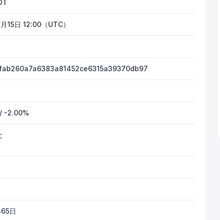
DT
月15日 12:00（UTC）
5fab260a7a6383a81452ce6315a39370db97
/ -2.00%
と
365日