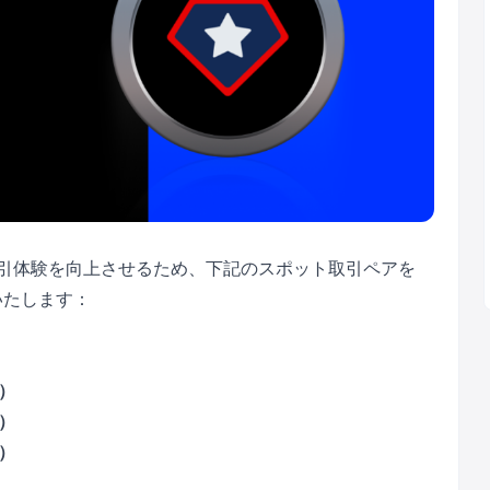
取引体験を向上させるため、下記のスポット取引ペアを
いたします：
C）
C）
C）