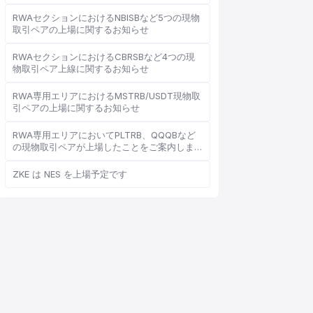
RWAセクションにおけるNBISBなど5つの現物
取引ペアの上場に関するお知らせ
RWAセクションにおけるCBRSBなど4つの現
オンラインカスタマーサービス
物取引ペア上線に関するお知らせ
Support Center
RWA専用エリアにおけるMSTRB/USDT現物取
引ペアの上場に関するお知らせ
RWA専用エリアにおいてPLTRB、QQQBなど
の現物取引ペアが上場したことをご案内しま
す
こんにちは、何かお手伝いで
ZKE は NES を上場予定です
きることはありますか？
オンラインカスタマーサービスがご利用
いただけます
オンライン相談を開始
チケット進捗を確認