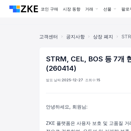
코인 구매
시장 동향
거래
선물
팔로
고객센터
공지사항
상장 폐지
STR
STRM, CEL, BOS 등 7
(260414)
발표 날짜:
2025-12-27
•
조회수:
15
안녕하세요, 회원님:
ZKE 플랫폼은 사용자 보호 및 고품질 거