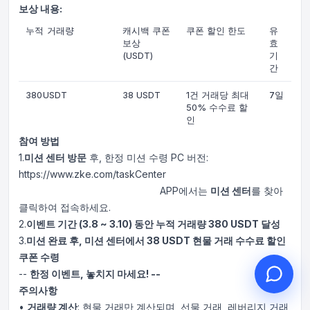
보상 내용:
누적 거래량
캐시백 쿠폰
쿠폰 할인 한도
유
보상
효
(USDT)
기
간
안녕하세요, 무엇을 도와드릴까
요?
380USDT
38 USDT
1건 거래당 최대
7일
50% 수수료 할
온라인 고객 서비스가 도와드립니다
인
온라인 상담 시작
참여 방법
1.
미션 센터 방문
후, 한정 미션 수령 PC 버전:
문의 티켓 진행 상황 확인
https://www.zke.com/taskCenter
APP에서는
미션 센터
를 찾아
클릭하여 접속하세요.
2.
이벤트 기간 (3.8 ~ 3.10) 동안 누적 거래량 380 USDT 달성
3.
미션 완료 후, 미션 센터에서 38 USDT 현물 거래 수수료 할인
쿠폰 수령
--
한정 이벤트, 놓치지 마세요! --
주의사항
•
거래량 계산
: 현물 거래만 계산되며, 선물 거래, 레버리지 거래