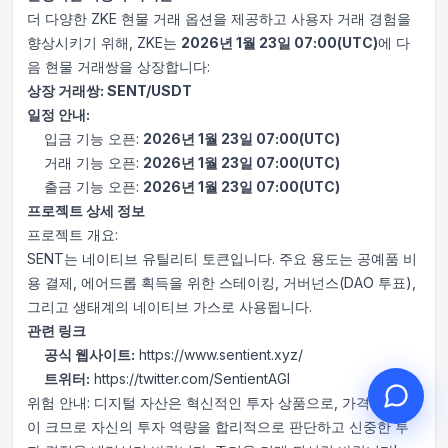
더 다양한 ZKE 현물 거래 옵션을 제공하고 사용자 거래 경험을
향상시키기 위해, ZKE는
2026년 1월 23일 07:00(UTC)
에 다
음 현물 거래쌍을 상장합니다:
상장 거래쌍: SENT/USDT
안녕하세요, 무엇을 도와드릴까
일정 안내:
요?
입금 기능 오픈:
2026년 1월 23일 07:00(UTC)
거래 기능 오픈:
2026년 1월 23일 07:00(UTC)
온라인 고객 서비스가 도와드립니다
출금 기능 오픈:
2026년 1월 23일 07:00(UTC)
온라인 상담 시작
프로젝트 상세 정보
프로젝트 개요:
문의 티켓 진행 상황 확인
SENT는 네이티브 유틸리티 토큰입니다. 주요 용도는 공예품 비
용 결제, 에어드롭 획득을 위한 스테이킹, 거버넌스(DAO 투표),
그리고 생태계의 네이티브 가스로 사용됩니다.
관련 링크
공식 웹사이트:
https://www.sentient.xyz/
트위터:
https://twitter.com/SentientAGI
위험 안내: 디지털 자산은 혁신적인 투자 상품으로, 가격 변동성
이 크므로 자신의 투자 역량을 합리적으로 판단하고 신중한 투