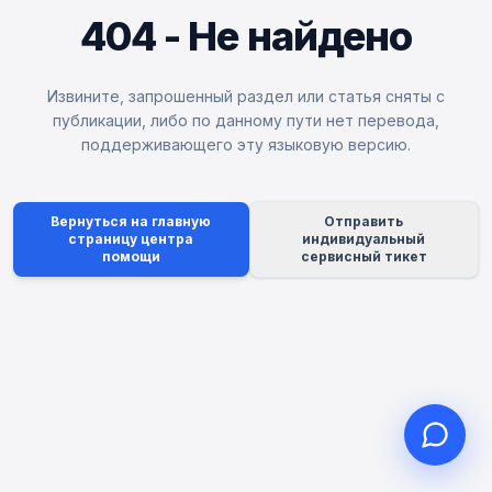
404 - Не найдено
Извините, запрошенный раздел или статья сняты с
Здравствуйте, чем могу
публикации, либо по данному пути нет перевода,
поддерживающего эту языковую версию.
помочь?
Онлайн-поддержка к вашим услугам
Начать онлайн-консультацию
Вернуться на главную
Отправить
страницу центра
индивидуальный
помощи
сервисный тикет
Проверить статус заявки