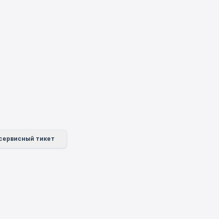
Онлайн-поддержка
Support Center
Здравствуйте, чем могу
помочь?
сервисный тикет
Онлайн-поддержка к вашим услугам
Начать онлайн-консультацию
Проверить статус заявки