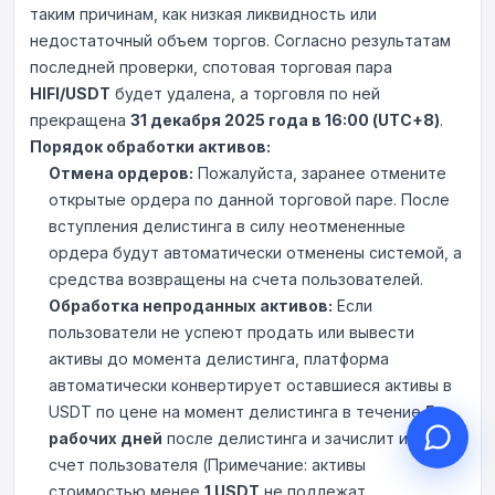
таким причинам, как низкая ликвидность или
недостаточный объем торгов. Согласно результатам
последней проверки, спотовая торговая пара
HIFI/USDT
будет удалена, а торговля по ней
прекращена
31 декабря 2025 года в 16:00 (UTC+8)
Здравствуйте, чем могу
.
Порядок обработки активов:
помочь?
Отмена ордеров:
Пожалуйста, заранее отмените
Онлайн-поддержка к вашим услугам
открытые ордера по данной торговой паре. После
Начать онлайн-консультацию
вступления делистинга в силу неотмененные
ордера будут автоматически отменены системой, а
Проверить статус заявки
средства возвращены на счета пользователей.
Обработка непроданных активов:
Если
пользователи не успеют продать или вывести
активы до момента делистинга, платформа
автоматически конвертирует оставшиеся активы в
USDT по цене на момент делистинга в течение
5
рабочих дней
после делистинга и зачислит их на
счет пользователя (Примечание: активы
стоимостью менее
1 USDT
не подлежат