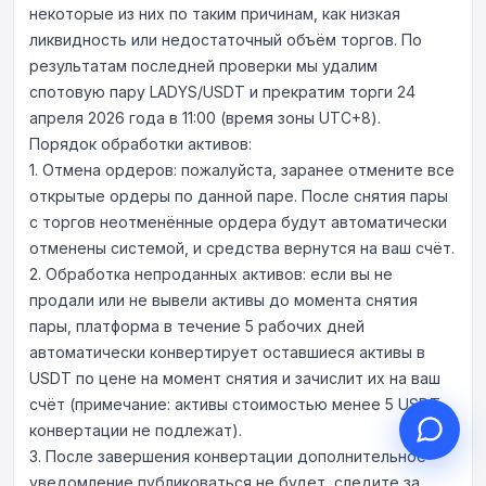
некоторые из них по таким причинам, как низкая
ликвидность или недостаточный объём торгов. По
результатам последней проверки мы удалим
спотовую пару LADYS/USDT и прекратим торги 24
апреля 2026 года в 11:00 (время зоны UTC+8).
Здравствуйте, чем могу
Порядок обработки активов:
помочь?
1. Отмена ордеров: пожалуйста, заранее отмените все
Онлайн-поддержка к вашим услугам
открытые ордеры по данной паре. После снятия пары
Начать онлайн-консультацию
с торгов неотменённые ордера будут автоматически
отменены системой, и средства вернутся на ваш счёт.
Проверить статус заявки
2. Обработка непроданных активов: если вы не
продали или не вывели активы до момента снятия
пары, платформа в течение 5 рабочих дней
автоматически конвертирует оставшиеся активы в
USDT по цене на момент снятия и зачислит их на ваш
счёт (примечание: активы стоимостью менее 5 USDT
конвертации не подлежат).
3. После завершения конвертации дополнительное
уведомление публиковаться не будет, следите за