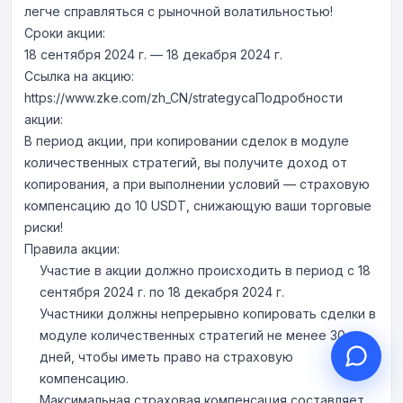
легче справляться с рыночной волатильностью!
Сроки акции:
18 сентября 2024 г. — 18 декабря 2024 г.
Ссылка на акцию:
https://www.zke.com/zh_CN/strategyca
Здравствуйте, чем могу
Подробности
акции:
помочь?
В период акции, при копировании сделок в модуле
Онлайн-поддержка к вашим услугам
количественных стратегий, вы получите доход от
Начать онлайн-консультацию
копирования, а при выполнении условий — страховую
компенсацию до 10 USDT, снижающую ваши торговые
Проверить статус заявки
риски!
Правила акции:
Участие в акции должно происходить в период с 18
сентября 2024 г. по 18 декабря 2024 г.
Участники должны непрерывно копировать сделки в
модуле количественных стратегий не менее 30
дней, чтобы иметь право на страховую
компенсацию.
Максимальная страховая компенсация составляет