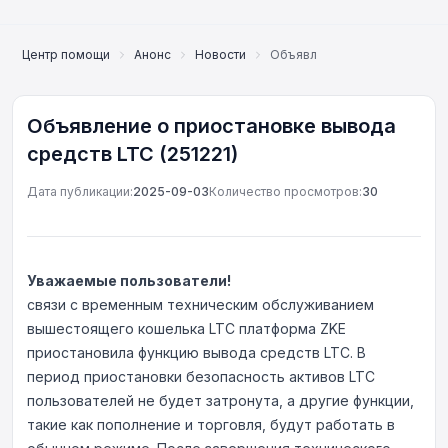
Центр помощи
Анонс
Новости
Объявление о приостановке 
Объявление о приостановке вывода
средств LTC (251221)
Дата публикации:
2025-09-03
Количество просмотров:
30
Уважаемые пользователи!
связи с временным техническим обслуживанием
вышестоящего кошелька LTC платформа ZKE
приостановила функцию вывода средств LTC. В
период приостановки безопасность активов LTC
пользователей не будет затронута, а другие функции,
Онлайн-поддержка
такие как пополнение и торговля, будут работать в
Support Center