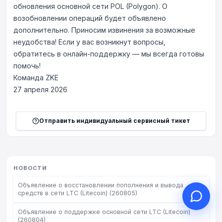
обновления основной сети POL (Polygon). О
возобновлении операций будет объявлено
дополнительно. Приносим извинения за возможные
неудобства! Если у вас возникнут вопросы,
обратитесь в онлайн-поддержку — мы всегда готовы
Здравствуйте, чем могу
помочь!
помочь?
Команда ZKE
Онлайн-поддержка к вашим услугам
27 апреля 2026
Начать онлайн-консультацию
Проверить статус заявки
Отправить индивидуальный сервисный тикет
НОВОСТИ
Объявление о восстановлении пополнения и вывода
средств в сети LTC (Litecoin) (260805)
Объявление о поддержке основной сети LTC (Litecoin)
(260804)