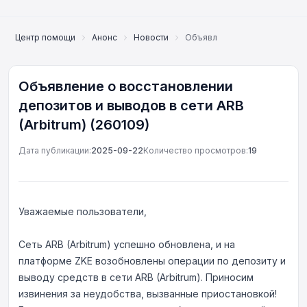
Центр помощи
Анонс
Новости
Объявление о восстановлении
Объявление о восстановлении
депозитов и выводов в сети ARB
(Arbitrum) (260109)
Дата публикации:
2025-09-22
Количество просмотров:
19
Уважаемые пользователи,
Сеть ARB (Arbitrum) успешно обновлена, и на
платформе ZKE возобновлены операции по депозиту и
выводу средств в сети ARB (Arbitrum). Приносим
Онлайн-поддержка
извинения за неудобства, вызванные приостановкой!
Support Center