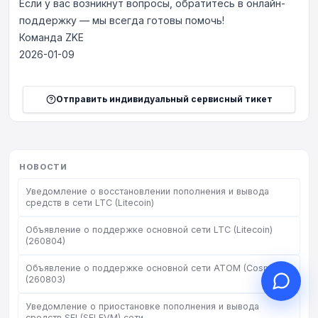
Если у вас возникнут вопросы, обратитесь в онлайн-
поддержку — мы всегда готовы помочь!
Команда ZKE
2026-01-09
Здравствуйте, чем могу
помочь?
Отправить индивидуальный сервисный тикет
Онлайн-поддержка к вашим услугам
Начать онлайн-консультацию
НОВОСТИ
Проверить статус заявки
Уведомление о восстановлении пополнения и вывода
средств в сети LTC (Litecoin)
Объявление о поддержке основной сети LTC (Litecoin)
(260804)
Объявление о поддержке основной сети ATOM (Cosmos)
(260803)
Уведомление о приостановке пополнения и вывода
средств SEI (SEI EVM) сети