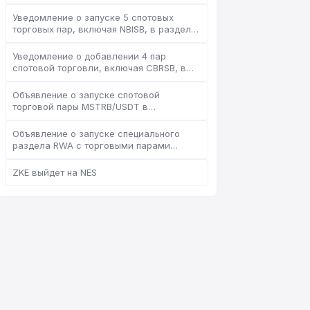
Уведомление о запуске 5 спотовых
торговых пар, включая NBISB, в разделе
RWA
Уведомление о добавлении 4 пар
Онлайн-поддержка
спотовой торговли, включая CBRSB, в
Support Center
раздел RWA
Объявление о запуске спотовой
торговой пары MSTRB/USDT в
специальном разделе RWA
Объявление о запуске специального
раздела RWA с торговыми парами
PLTRB, QQQB и другими активами
Здравствуйте, чем могу
ZKE выйдет на NES
помочь?
Онлайн-поддержка к вашим услугам
Начать онлайн-консультацию
Проверить статус заявки