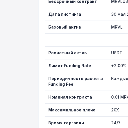
Бессрочный контракт
MRVLU
Дата листинга
30 мая 
Базовый актив
MRVL
Расчетный актив
USDT
Лимит Funding Rate
+2.00% 
Периодичность расчета
Каждые
Funding Fee
Номинал контракта
0.01 MR
Максимальное плечо
20X
Время торговли
24/7