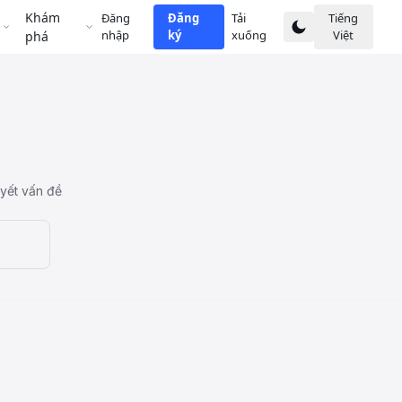
Khám
Đăng
Đăng
Tải
Tiếng
nhập
ký
xuống
Việt
phá
uyết vấn đề