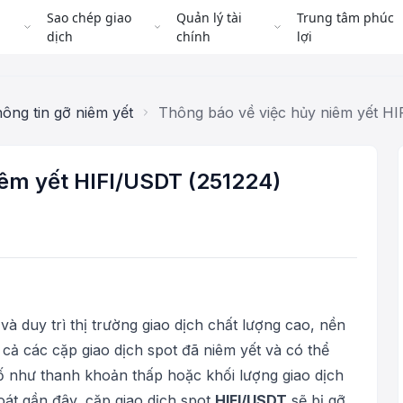
Sao chép giao
Quản lý tài
Trung tâm phúc
dịch
chính
lợi
ông tin gỡ niêm yết
Thông báo về việc hủy niêm yết H
iêm yết HIFI/USDT (251224)
 duy trì thị trường giao dịch chất lượng cao, nền
 cả các cặp giao dịch spot đã niêm yết và có thể
ố như thanh khoản thấp hoặc khối lượng giao dịch
oát gần đây, cặp giao dịch spot
HIFI/USDT
sẽ bị gỡ