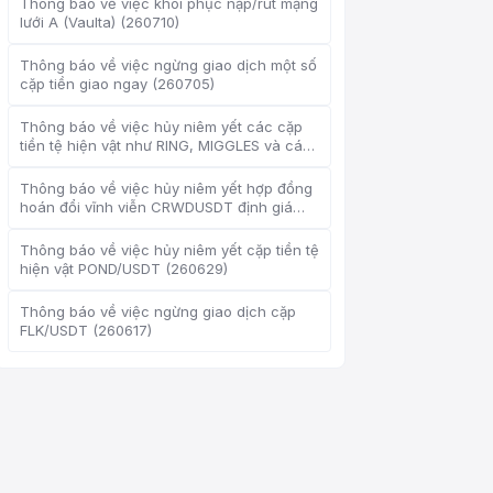
Thông báo về việc khôi phục nạp/rút mạng
lưới A (Vaulta) (260710)
Thông báo về việc ngừng giao dịch một số
cặp tiền giao ngay (260705)
Dịch vụ khách hàng trực
tuyến
Thông báo về việc hủy niêm yết các cặp
Support Center
tiền tệ hiện vật như RING, MIGGLES và các
loại khác (260702)
Thông báo về việc hủy niêm yết hợp đồng
hoán đổi vĩnh viễn CRWDUSDT định giá
bằng USDT (260702)
Thông báo về việc hủy niêm yết cặp tiền tệ
Xin chào, tôi có thể giúp gì
hiện vật POND/USDT (260629)
cho bạn?
Thông báo về việc ngừng giao dịch cặp
Dịch vụ khách hàng trực tuyến hỗ trợ
FLK/USDT (260617)
bạn
Bắt đầu tư vấn trực tuyến
Kiểm tra tiến độ ticket