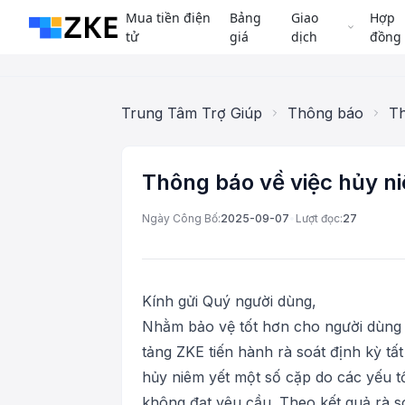
Mua tiền điện
Bảng
Giao
Hợp
tử
giá
dịch
đồng
Trung Tâm Trợ Giúp
Thông báo
Th
Thông báo về việc hủy n
Ngày Công Bố:
2025-09-07
•
Lượt đọc:
27
Kính gửi Quý người dùng,
Nhằm bảo vệ tốt hơn cho người dùng và
tảng ZKE tiến hành rà soát định kỳ tất
hủy niêm yết một số cặp do các yếu t
không đạt yêu cầu. Theo kết quả rà s