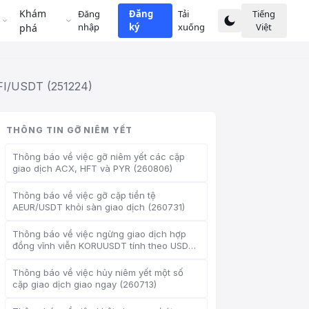
Khám
Đăng
Đăng
Tải
Tiếng
nhập
ký
xuống
Việt
phá
IFI/USDT (251224)
THÔNG TIN GỠ NIÊM YẾT
Thông báo về việc gỡ niêm yết các cặp
giao dịch ACX, HFT và PYR (260806)
Thông báo về việc gỡ cặp tiền tệ
AEUR/USDT khỏi sàn giao dịch (260731)
Thông báo về việc ngừng giao dịch hợp
đồng vĩnh viễn KORUUSDT tính theo USDT
(260715)
Thông báo về việc hủy niêm yết một số
cặp giao dịch giao ngay (260713)