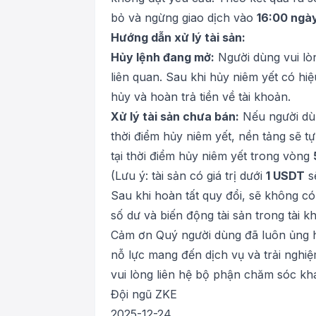
bỏ và ngừng giao dịch vào
16:00 ngà
Hướng dẫn xử lý tài sản:
Hủy lệnh đang mở:
Người dùng vui lò
liên quan. Sau khi hủy niêm yết có hi
hủy và hoàn trả tiền về tài khoản.
Xử lý tài sản chưa bán:
Nếu người dùn
thời điểm hủy niêm yết, nền tảng sẽ t
tại thời điểm hủy niêm yết trong vòng
(Lưu ý: tài sản có giá trị dưới
1 USDT
s
Sau khi hoàn tất quy đổi, sẽ không có
số dư và biến động tài sản trong tài k
Cảm ơn Quý người dùng đã luôn ủng hộ
nỗ lực mang đến dịch vụ và trải nghiệ
vui lòng liên hệ bộ phận chăm sóc kh
Đội ngũ ZKE
2025-12-24