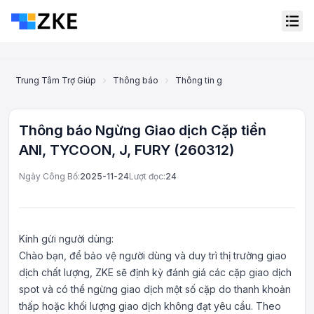
Trung Tâm Trợ Giúp
Thông báo
Thông tin gỡ niêm yết
Thông b
Thông báo Ngừng Giao dịch Cặp tiền
ANI, TYCOON, J, FURY (260312)
Ngày Công Bố:
2025-11-24
Lượt đọc:
24
Kính gửi người dùng:
Chào bạn, để bảo vệ người dùng và duy trì thị trường giao
dịch chất lượng, ZKE sẽ định kỳ đánh giá các cặp giao dịch
Dịch vụ khách hàng trực
spot và có thể ngừng giao dịch một số cặp do thanh khoản
tuyến
thấp hoặc khối lượng giao dịch không đạt yêu cầu. Theo
Support Center