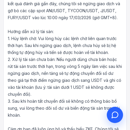
kết quả đánh giá gần đây, chúng tôi sẽ ngừng giao dịch và
gỡ bỏ các cặp spot ANI/USDT, TYCOON/USDT, J/USDT,
FURY/USDT vào lúc 10:00 ngày 17/03/2026 (giờ GMT+8).
Hướng dẫn xử lý tài sản:
Xin chào, tôi có thể giúp gì
1. Hủy lệnh chờ: Vui lòng hủy các lệnh chờ liên quan trước
cho bạn?
thời hạn. Sau khi ngừng giao dịch, lệnh chưa hủy sẽ bị hệ
Dịch vụ khách hàng trực tuyến hỗ trợ
thống tự động hủy và tiền sẽ được hoàn về tài khoản.
bạn
2. Xử lý tài sản chưa bán: Nếu người dùng chưa bán hoặc
Bắt đầu tư vấn trực tuyến
rút tài sản trước thời hạn, trong vòng 5 ngày làm việc sau khi
ngừng giao dịch, nền tảng sẽ tự động chuyển đổi số dư
Kiểm tra tiến độ ticket
theo giá tại thời điểm ngừng giao dịch sang USDT và ghi có
vào tài khoản (lưu ý: tài sản dưới 1 USDT sẽ không được
chuyển đổi).
3. Sau khi hoàn tất chuyển đổi sẽ không có thông báo bổ
sung, vui lòng theo dõi số dư và biến động tài sản trong tài
khoản.
Cảm ơn bạn đã luôn ủng hộ và thấu hiểu ZKE. Chúng tôi sẽ