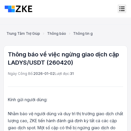
Trung Tâm Trợ Giúp
Thông báo
Thông tin gỡ niêm yết
Thông b
Thông báo về việc ngừng giao dịch cặp
LADYS/USDT (260420)
Ngày Công Bố:
2026-01-02
Lượt đọc:
31
Kính gửi người dùng:
Nhằm bảo vệ người dùng và duy trì thị trường giao dịch chất
Dịch vụ khách hàng trực
lượng cao, ZKE tiến hành đánh giá định kỳ tất cả các cặp
tuyến
giao dịch spot. Một số cặp có thể bị ngừng giao dịch do
Support Center