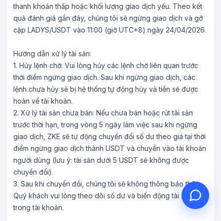
thanh khoản thấp hoặc khối lượng giao dịch yếu. Theo kết
quả đánh giá gần đây, chúng tôi sẽ ngừng giao dịch và gỡ
cặp LADYS/USDT vào 11:00 (giờ UTC+8) ngày 24/04/2026.
Hướng dẫn xử lý tài sản:
Xin chào, tôi có thể giúp gì
1. Hủy lệnh chờ: Vui lòng hủy các lệnh chờ liên quan trước
cho bạn?
thời điểm ngừng giao dịch. Sau khi ngừng giao dịch, các
Dịch vụ khách hàng trực tuyến hỗ trợ
lệnh chưa hủy sẽ bị hệ thống tự động hủy và tiền sẽ được
bạn
hoàn về tài khoản.
Bắt đầu tư vấn trực tuyến
2. Xử lý tài sản chưa bán: Nếu chưa bán hoặc rút tài sản
trước thời hạn, trong vòng 5 ngày làm việc sau khi ngừng
Kiểm tra tiến độ ticket
giao dịch, ZKE sẽ tự động chuyển đổi số dư theo giá tại thời
điểm ngừng giao dịch thành USDT và chuyển vào tài khoản
người dùng (lưu ý: tài sản dưới 5 USDT sẽ không được
chuyển đổi).
3. Sau khi chuyển đổi, chúng tôi sẽ không thông báo thêm.
Quý khách vui lòng theo dõi số dư và biến động tài sản
trong tài khoản.