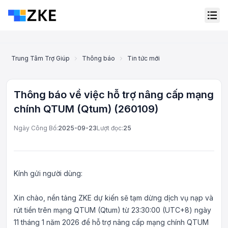
Trung Tâm Trợ Giúp
Thông báo
Tin tức mới nhất
Thông báo về
Thông báo về việc hỗ trợ nâng cấp mạng
chính QTUM (Qtum) (260109)
Ngày Công Bố:
2025-09-23
Lượt đọc:
25
Kính gửi người dùng:
Xin chào, nền tảng ZKE dự kiến sẽ tạm dừng dịch vụ nạp và
Dịch vụ khách hàng trực
rút tiền trên mạng QTUM (Qtum) từ 23:30:00 (UTC+8) ngày
tuyến
11 tháng 1 năm 2026 để hỗ trợ nâng cấp mạng chính QTUM
Support Center