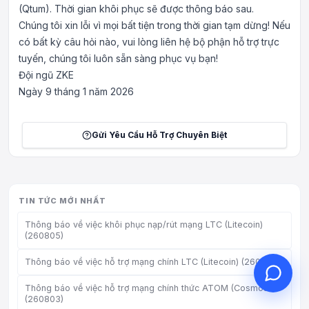
(Qtum). Thời gian khôi phục sẽ được thông báo sau.
Chúng tôi xin lỗi vì mọi bất tiện trong thời gian tạm dừng! Nếu
có bất kỳ câu hỏi nào, vui lòng liên hệ bộ phận hỗ trợ trực
tuyến, chúng tôi luôn sẵn sàng phục vụ bạn!
Đội ngũ ZKE
Xin chào, tôi có thể giúp gì
Ngày 9 tháng 1 năm 2026
cho bạn?
Dịch vụ khách hàng trực tuyến hỗ trợ
bạn
Gửi Yêu Cầu Hỗ Trợ Chuyên Biệt
Bắt đầu tư vấn trực tuyến
Kiểm tra tiến độ ticket
TIN TỨC MỚI NHẤT
Thông báo về việc khôi phục nạp/rút mạng LTC (Litecoin)
(260805)
Thông báo về việc hỗ trợ mạng chính LTC (Litecoin) (260804)
Thông báo về việc hỗ trợ mạng chính thức ATOM (Cosmos)
(260803)