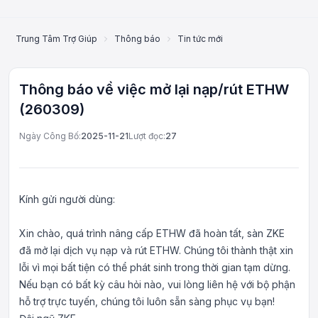
Trung Tâm Trợ Giúp
Thông báo
Tin tức mới nhất
Thông báo về 
Thông báo về việc mở lại nạp/rút ETHW
(260309)
Ngày Công Bố:
2025-11-21
Lượt đọc:
27
Kính gửi người dùng:
Xin chào, quá trình nâng cấp ETHW đã hoàn tất, sàn ZKE
đã mở lại dịch vụ nạp và rút ETHW. Chúng tôi thành thật xin
lỗi vì mọi bất tiện có thể phát sinh trong thời gian tạm dừng.
Nếu bạn có bất kỳ câu hỏi nào, vui lòng liên hệ với bộ phận
Dịch vụ khách hàng trực
tuyến
hỗ trợ trực tuyến, chúng tôi luôn sẵn sàng phục vụ bạn!
Support Center