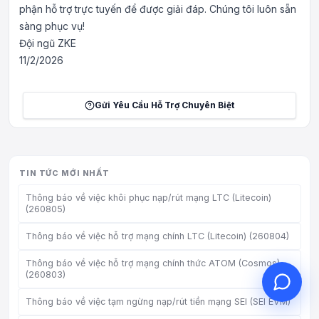
phận hỗ trợ trực tuyến để được giải đáp. Chúng tôi luôn sẵn
sàng phục vụ!
Đội ngũ ZKE
11/2/2026
Xin chào, tôi có thể giúp gì
cho bạn?
Gửi Yêu Cầu Hỗ Trợ Chuyên Biệt
Dịch vụ khách hàng trực tuyến hỗ trợ
bạn
Bắt đầu tư vấn trực tuyến
TIN TỨC MỚI NHẤT
Kiểm tra tiến độ ticket
Thông báo về việc khôi phục nạp/rút mạng LTC (Litecoin)
(260805)
Thông báo về việc hỗ trợ mạng chính LTC (Litecoin) (260804)
Thông báo về việc hỗ trợ mạng chính thức ATOM (Cosmos)
(260803)
Thông báo về việc tạm ngừng nạp/rút tiền mạng SEI (SEI EVM)