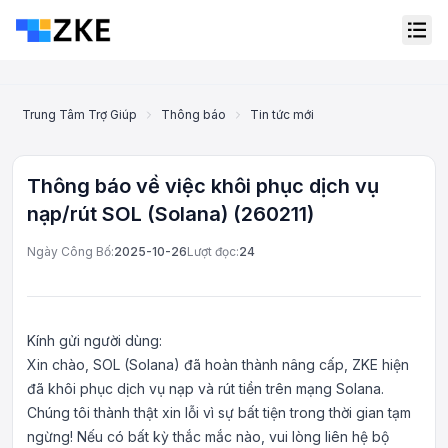
Trung Tâm Trợ Giúp
Thông báo
Tin tức mới nhất
Thông báo về 
Thông báo về việc khôi phục dịch vụ
nạp/rút SOL (Solana) (260211)
Ngày Công Bố:
2025-10-26
Lượt đọc:
24
Kính gửi người dùng:
Xin chào, SOL (Solana) đã hoàn thành nâng cấp, ZKE hiện
đã khôi phục dịch vụ nạp và rút tiền trên mạng Solana.
Dịch vụ khách hàng trực
Chúng tôi thành thật xin lỗi vì sự bất tiện trong thời gian tạm
tuyến
ngừng! Nếu có bất kỳ thắc mắc nào, vui lòng liên hệ bộ
Support Center