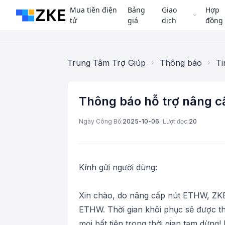
Mua tiền điện
Bảng
Giao
Hợp
tử
giá
dịch
đồng
Trung Tâm Trợ Giúp
Thông báo
Ti
Thông báo hỗ trợ nâng 
Ngày Công Bố:
2025-10-06
•
Lượt đọc:
20
Kính gửi người dùng:
Xin chào, do nâng cấp nút ETHW, ZKE
ETHW. Thời gian khôi phục sẽ được t
mọi bất tiện trong thời gian tạm dừng!