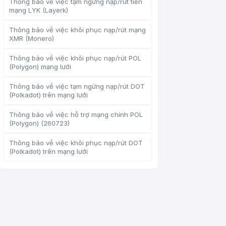
Thông báo về việc tạm ngừng nạp/rút tiền
mạng LYK (Layerk)
Thông báo về việc khôi phục nạp/rút mạng
XMR (Monero)
Dịch vụ khách hàng trực
tuyến
Thông báo về việc khôi phục nạp/rút POL
Support Center
(Polygon) mạng lưới
Thông báo về việc tạm ngừng nạp/rút DOT
(Polkadot) trên mạng lưới
Thông báo về việc hỗ trợ mạng chính POL
Xin chào, tôi có thể giúp gì
(Polygon) (260723)
cho bạn?
Thông báo về việc khôi phục nạp/rút DOT
Dịch vụ khách hàng trực tuyến hỗ trợ
(Polkadot) trên mạng lưới
bạn
Bắt đầu tư vấn trực tuyến
Kiểm tra tiến độ ticket