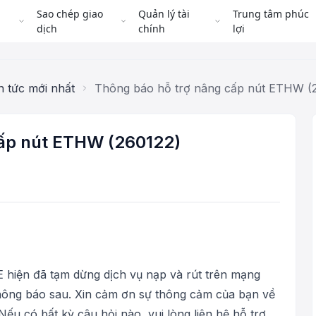
Sao chép giao
Quản lý tài
Trung tâm phúc
dịch
chính
lợi
n tức mới nhất
Thông báo hỗ trợ nâng cấp nút ETHW (
cấp nút ETHW (260122)
 hiện đã tạm dừng dịch vụ nạp và rút trên mạng
hông báo sau. Xin cảm ơn sự thông cảm của bạn về
 Nếu có bất kỳ câu hỏi nào, vui lòng liên hệ hỗ trợ