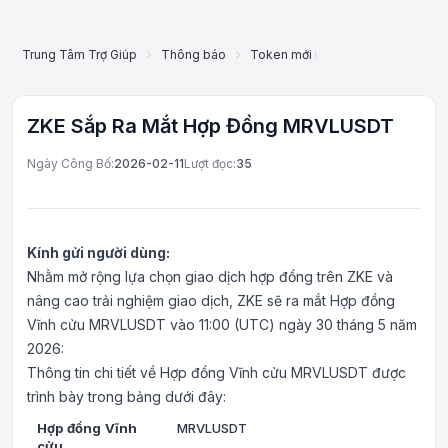
Trung Tâm Trợ Giúp
Thông báo
Token mới lên sàn
ZKE Sắp R
ZKE Sắp Ra Mắt Hợp Đồng MRVLUSDT
Ngày Công Bố:
2026-02-11
Lượt đọc:
35
Kính gửi người dùng:
Nhằm mở rộng lựa chọn giao dịch hợp đồng trên ZKE và
nâng cao trải nghiệm giao dịch, ZKE sẽ ra mắt Hợp đồng
Vĩnh cửu MRVLUSDT vào 11:00 (UTC) ngày 30 tháng 5 năm
2026:
Thông tin chi tiết về Hợp đồng Vĩnh cửu MRVLUSDT được
trình bày trong bảng dưới đây:
Dịch vụ khách hàng trực
tuyến
Hợp đồng Vĩnh
MRVLUSDT
Support Center
cửu