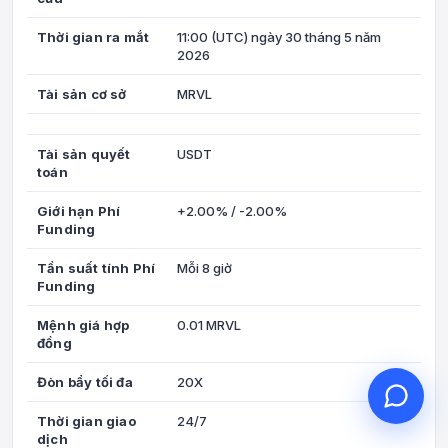
Thời gian ra mắt
11:00 (UTC) ngày 30 tháng 5 năm
2026
Tài sản cơ sở
MRVL
Xin chào, tôi có thể giúp gì
cho bạn?
Tài sản quyết
USDT
Dịch vụ khách hàng trực tuyến hỗ trợ
toán
bạn
Bắt đầu tư vấn trực tuyến
Giới hạn Phí
+2.00% / -2.00%
Funding
Kiểm tra tiến độ ticket
Tần suất tính Phí
Mỗi 8 giờ
Funding
Mệnh giá hợp
0.01 MRVL
đồng
Đòn bẩy tối đa
20X
Thời gian giao
24/7
dịch