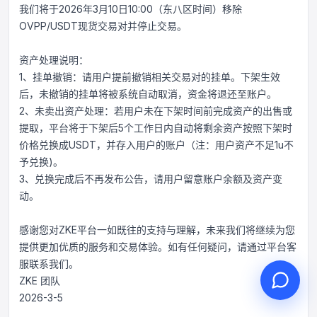
我们将于2026年3月10日10:00（东八区时间）移除
OVPP/USDT现货交易对并停止交易。
资产处理说明：
1、挂单撤销：请用户提前撤销相关交易对的挂单。下架生效
您好，请问有什么可以帮您？
后，未撤销的挂单将被系统自动取消，资金将退还至账户。
在线客服为您服务
2、未卖出资产处理：若用户未在下架时间前完成资产的出售或
发起在线咨询
提取，平台将于下架后5个工作日内自动将剩余资产按照下架时
价格兑换成USDT，并存入用户的账户（注：用户资产不足1u不
查询工单进度
予兑换)。
3、兑换完成后不再发布公告，请用户留意账户余额及资产变
动。
感谢您对ZKE平台一如既往的支持与理解，未来我们将继续为您
提供更加优质的服务和交易体验。如有任何疑问，请通过平台客
服联系我们。
ZKE 团队
2026-3-5