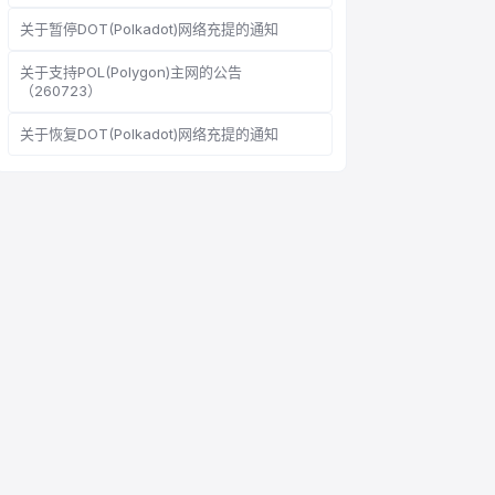
关于暂停DOT(Polkadot)网络充提的通知
关于支持POL(Polygon)主网的公告
（260723）
在线客服
Support Center
关于恢复DOT(Polkadot)网络充提的通知
您好，请问有什么可以帮您？
在线客服为您服务
发起在线咨询
查询工单进度