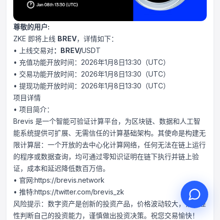
尊敬的用户
:
ZKE 即将上线
BREV
，详情如下：
• 上线交易对
：
BREV/
USDT
您好，请问有什么可以帮您？
• 充值功能开放时间：2026年1月8日13:30（UTC）
在线客服为您服务
• 交易功能开放时间：2026年1月8日13:30（UTC）
发起在线咨询
• 提现功能开放时间：2026年1月8日13:30（UTC）
项目详情
查询工单进度
• 项目简介：
Brevis 是一个智能可验证计算平台，为区块链、数据和人工智
能系统提供可扩展、无需信任的计算基础架构。其使命是构建无
限计算层：一个开放的去中心化计算网络，任何无法在链上运行
的程序或数据查询，均可通过零知识证明在链下执行并链上验
证，成本和延迟降低数百万倍。
• 官网:https://brevis.network
• 推特:https://twitter.com/brevis_zk
风险提示：数字资产是创新的投资产品，价格波动较大，请您理
性判断自己的投资能力，谨慎做出投资决策。祝您交易愉快！