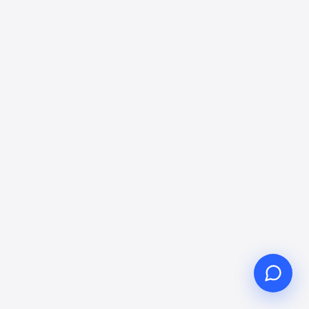
Hola, ¿en qué puedo
ayudarle?
Servicio al cliente en línea a su
servicio
Iniciar consulta en línea
Consultar estado del ticket