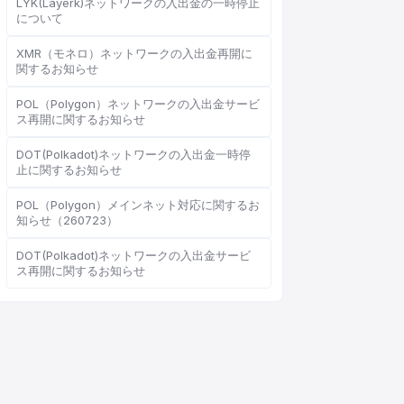
LYK(Layerk)ネットワークの入出金の一時停止
について
XMR（モネロ）ネットワークの入出金再開に
関するお知らせ
オンラインカスタマーサービス
Support Center
POL（Polygon）ネットワークの入出金サービ
ス再開に関するお知らせ
DOT(Polkadot)ネットワークの入出金一時停
止に関するお知らせ
POL（Polygon）メインネット対応に関するお
こんにちは、何かお手伝いで
知らせ（260723）
きることはありますか？
DOT(Polkadot)ネットワークの入出金サービ
オンラインカスタマーサービスがご利用
ス再開に関するお知らせ
いただけます
オンライン相談を開始
チケット進捗を確認