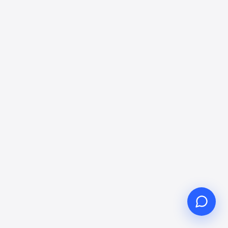
Здравствуйте, чем могу
помочь?
Онлайн-поддержка к вашим услугам
Начать онлайн-консультацию
Проверить статус заявки