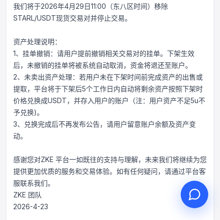
我们将于2026年4月29日11:00（东八区时间）移除
STARL/USDT现货交易对并停止交易。
资产处理说明：
1、挂单撤销：请用户提前撤销相关交易对的挂单。下架生效
您好，请问有什么可以帮您？
后，未撤销的挂单将被系统自动取消，资金将退还至账户。
在线客服为您服务
2、未卖出资产处理：若用户未在下架时间前完成资产的出售或
发起在线咨询
提取，平台将于下架后5个工作日内自动将剩余资产按照下架时
价格兑换成USDT，并存入用户的账户（注：用户资产不足5u不
查询工单进度
予兑换)。
3、兑换完成后不再发布公告，请用户留意账户余额及资产变
动。
感谢您对ZKE 平台一如既往的支持与理解，未来我们将继续为您
提供更加优质的服务和交易体验。如有任何疑问，请通过平台客
服联系我们。
ZKE 团队
2026-4-23